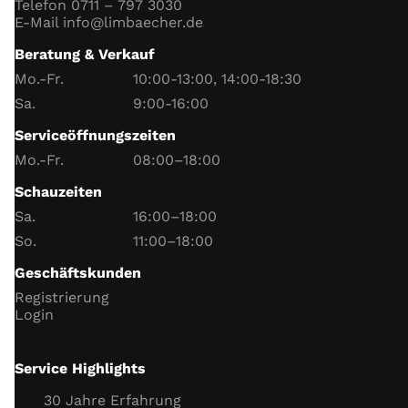
Telefon 0711 – 797 3030
Login
E-Mail info@limbaecher.de
Beratung & Verkauf
Mo.-Fr.
10:00-13:00, 14:00-18:30
Sa.
9:00-16:00
Serviceöffnungszeiten
Mo.-Fr.
08:00–18:00
Schauzeiten
Sa.
16:00–18:00
So.
11:00–18:00
Geschäftskunden
Registrierung
Login
Service Highlights
30 Jahre Erfahrung