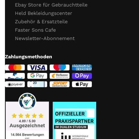
Ebay Store für Gebrauchtteile
Held Bekleidungscenter
Zubehör & Ersatzteile
Faster Sons Cafe
Newsletter-Abonnement
Zahlungsmethoden