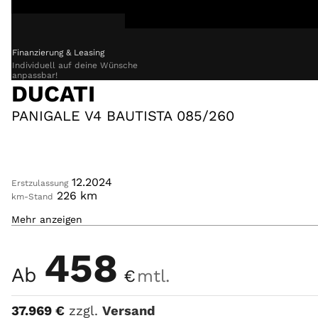
price
Finanzierung & Leasing
Individuell auf deine Wünsche
Kaufen
anpassbar!
DUCATI
Markenwelt
PANIGALE V4 BAUTISTA 085/260
Mieten
Verkaufen
12.2024
Erstzulassung
226
km
km-Stand
Werkstatt
Mehr anzeigen
1.103
ccm
Hubraum
ROT
Farbe
458
Aktuelles
Ab
€
mtl.
Unternehmen
37.969
€
zzgl.
Versand