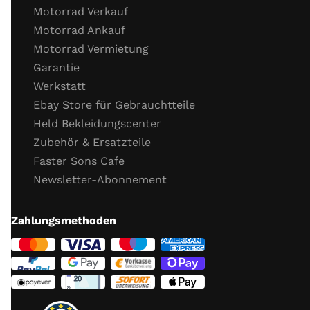
Motorrad Verkauf
Wichtige Schrauben
Motorrad Ankauf
Probefahrt
Motorrad Vermietung
Garantie
Probefahrt
Werkstatt
Verhalten Bremsen
Ebay Store für Gebrauchtteile
Verhalten Beschleunigung
Held Bekleidungscenter
Funktion Getriebe
Zubehör & Ersatzteile
Funktion Fahrzeug­elektronik (ABS, TC)
Faster Sons Cafe
Allgemeines ­Fahr­verhalten
Newsletter-Abonnement
Abschluss Kontrolle / Schrauben nachziehen
Weitere Infos:
hier
Zahlungsmethoden