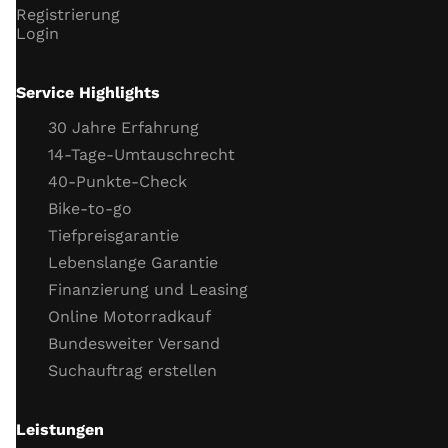
Scheinwerfer
Registrierung
Blinker
Login
Hupe
Funktion Neutralschalter
Service Highlights
Funktion Seitenständerschalter
30 Jahre Erfahrung
Motor
14-Tage-Umtauschrecht
40-Punkte-Check
Gaszug
Bike-to-go
Kupplungszug
Tiefpreisgarantie
Kühlflüssigkeit (Stand, Frostschutz)
Lebenslange Garantie
Kühlsystemverbindungen
Finanzierung und Leasing
Motor Dichtigkeit
Online Motorradkauf
Motor Kaltstartverhalten
Bundesweiter Versand
Motorlauf
Suchauftrag erstellen
Gasannahme
Motor Leerlaufverhalten
Leistungen
Öl