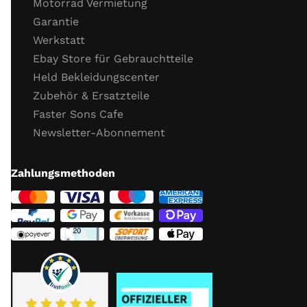
Motorrad Vermietung
Probefahrt
Garantie
Verhalten Bremsen
Werkstatt
Verhalten Beschleunigung
Ebay Store für Gebrauchtteile
Funktion Getriebe
Held Bekleidungscenter
Funktion Fahrzeug­elektronik (ABS, TC)
Zubehör & Ersatzteile
Allgemeines ­Fahr­verhalten
Faster Sons Cafe
Abschluss Kontrolle / Schrauben nachziehen
Newsletter-Abonnement
Weitere Infos:
hier
Zahlungsmethoden