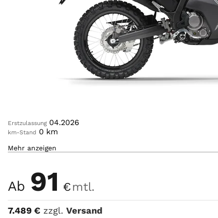
Login
04.2026
Erstzulassung
0
km
km-Stand
Mehr anzeigen
286
ccm
Hubraum
EXTREME RED
Farbe
91
Ab
€
mtl.
7.489
€
zzgl.
Versand