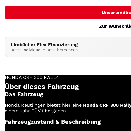
Unverbindli
Zur Wunschli
Limbächer Flex Finanzierung
Jetzt individuelle Rate berechnen
HONDA
CRF 300 RALLY
Über dieses Fahrzeug
Das Fahrzeug
Honda Reutlingen bietet hier eine
Honda CRF 300 Rall
einem Jahr TÜV übergeben.
Fahrzeugzustand & Beschreibung