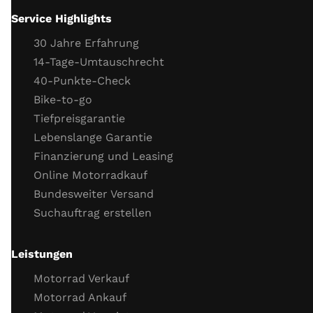
Funktion Neutralschalter
Service Highlights
Funktion Seitenständerschalter
30 Jahre Erfahrung
Motor
14-Tage-Umtauschrecht
40-Punkte-Check
Gaszug
Bike-to-go
Kupplungszug
Tiefpreisgarantie
Kühlflüssigkeit (Stand, Frostschutz)
Lebenslange Garantie
Kühlsystemverbindungen
Finanzierung und Leasing
Motor Dichtigkeit
Online Motorradkauf
Motor Kaltstartverhalten
Bundesweiter Versand
Motorlauf
Suchauftrag erstellen
Gasannahme
Motor Leerlaufverhalten
Öl
Leistungen
Wichtige Schrauben
Motorrad Verkauf
Probefahrt
Motorrad Ankauf