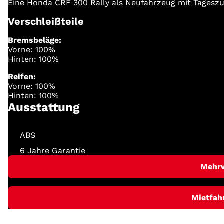
Eine Honda CRF 300 Rally als Neufahrzeug mit Tageszu
Verschleißteile
Bremsbeläge:
Vorne: 100%
Hinten: 100%
Reifen:
Vorne: 100%
Hinten: 100%
Ausstattung
ABS
6 Jahre Garantie
Mehr
Mietfah