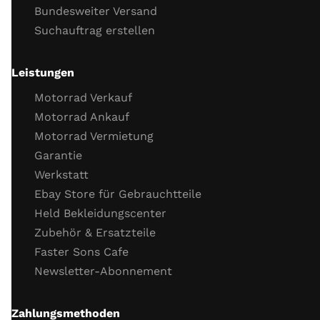
Bundesweiter Versand
Motorlauf
Suchauftrag erstellen
Gasannahme
Motor Leerlaufverhalten
Öl
Leistungen
Wichtige Schrauben
Motorrad Verkauf
Probefahrt
Motorrad Ankauf
Motorrad Vermietung
Probefahrt
Garantie
Verhalten Bremsen
Werkstatt
Verhalten Beschleunigung
Ebay Store für Gebrauchtteile
Funktion Getriebe
Held Bekleidungscenter
Funktion Fahrzeug­elektronik (ABS, TC)
Zubehör & Ersatzteile
Allgemeines ­Fahr­verhalten
Faster Sons Cafe
Abschluss Kontrolle / Schrauben nachziehen
Newsletter-Abonnement
Weitere Infos:
hier
Zahlungsmethoden