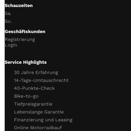
Instrumentenbeleuchtung
Schauzeiten
Tageskilometerzähler­
Sa.
Datum und Uhrzeit
So.
Batterie und Ladespannung
Geschäftskunden
Scheinwerfer
Registrierung
Blinker
Login
Hupe
Funktion Neutralschalter
Service Highlights
Funktion Seitenständerschalter
30 Jahre Erfahrung
Motor
14-Tage-Umtauschrecht
40-Punkte-Check
Gaszug
Bike-to-go
Kupplungszug
Tiefpreisgarantie
Kühlflüssigkeit (Stand, Frostschutz)
Lebenslange Garantie
Kühlsystemverbindungen
Finanzierung und Leasing
Motor Dichtigkeit
Online Motorradkauf
Motor Kaltstartverhalten