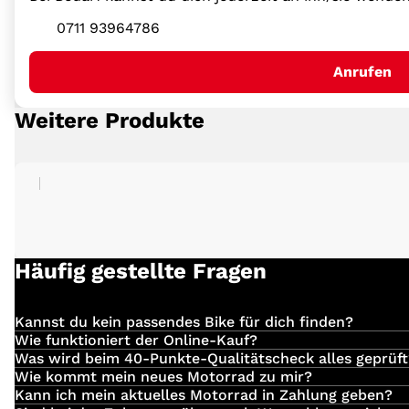
0711 93964786
Anrufen
Weitere Produkte
Häufig gestellte Fragen
Kannst du kein passendes Bike für dich finden?
Einfach
hier
klicken und deinen Suchauftrag für dein 
Wie funktioniert der Online-Kauf?
Du hast dein Traum-Bike bei uns entdeckt?
Was wird beim 40-Punkte-Qualitätscheck alles geprüft
Folgendes wird von uns überprüft:
Wie kommt mein neues Motorrad zu mir?
Die Anlieferung erfolgt direkt durch unsere eigenen Mi
Kann ich mein aktuelles Motorrad in Zahlung geben?
Dann komm vorbei, setze dich telefonisch oder via E-M