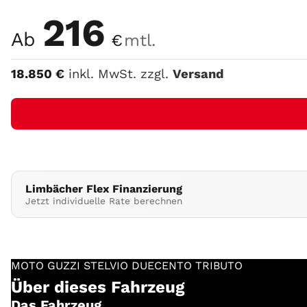
Farbe
216
Ab
€
mtl.
18.850
€
inkl. MwSt. zzgl.
Versand
Limbächer Flex Finanzierung
Jetzt individuelle Rate berechnen
MOTO GUZZI
STELVIO DUECENTO TRIBUTO
Über dieses Fahrzeug
Das Fahrzeug