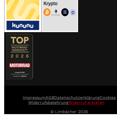
Instagram
Facebook
WhatsApp
YouTube
TikTok
Impressum
AGB
Datenschutzerklärung
Cookies
Widerrufsbelehrung
Widerruf erklären
© Limbächer 2026