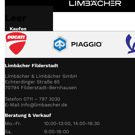
Leer
Kaufen
Markenwelt
Mieten
Limbächer Filderstadt
Verkaufen
Limbächer & Limbächer GmbH
Echterdinger Straße 85
70794 Filderstadt-Bernhausen
Werkstatt
Telefon 0711 – 797 3030
E-Mail info@limbaecher.de
Aktuelles
Beratung & Verkauf
Unternehmen
Mo.-Fr.
10:00-13:00, 14:00-18:30
Sa.
9:00-16:00