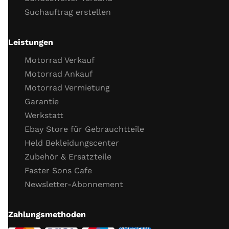
Suchauftrag erstellen
Gasannahme
Motor Leerlaufverhalten
Öl
Leistungen
Wichtige Schrauben
Motorrad Verkauf
Probefahrt
Motorrad Ankauf
Motorrad Vermietung
Probefahrt
Garantie
Verhalten Bremsen
Werkstatt
Verhalten Beschleunigung
Ebay Store für Gebrauchtteile
Funktion Getriebe
Held Bekleidungscenter
Funktion Fahrzeug­elektronik (ABS, TC)
Zubehör & Ersatzteile
Allgemeines ­Fahr­verhalten
Faster Sons Cafe
Abschluss Kontrolle / Schrauben nachziehen
Newsletter-Abonnement
Weitere Infos:
hier
Zahlungsmethoden