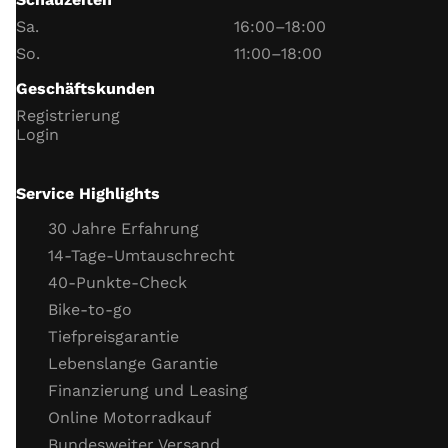
Tageskilometerzähler­
Sa.
16:00–18:00
Datum und Uhrzeit
Weitere Infos zum
Online-Kauf
So.
11:00–18:00
Batterie und Ladespannung
Geschäftskunden
Scheinwerfer
Registrierung
Blinker
Login
Hupe
Funktion Neutralschalter
Service Highlights
Funktion Seitenständerschalter
30 Jahre Erfahrung
Motor
14-Tage-Umtauschrecht
40-Punkte-Check
Gaszug
Bike-to-go
Kupplungszug
Tiefpreisgarantie
Kühlflüssigkeit (Stand, Frostschutz)
Lebenslange Garantie
Kühlsystemverbindungen
Finanzierung und Leasing
Motor Dichtigkeit
Online Motorradkauf
Motor Kaltstartverhalten
Bundesweiter Versand
Motorlauf