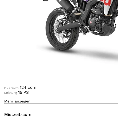
Login
124
ccm
Hubraum
15
PS
Leistung
Mehr anzeigen
135
kg
Gewicht
CUBOZOA WHITE
Farbe
Mietzeitraum