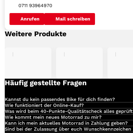
0711 93964970
Anrufen
Mail schreiben
Weitere Produkte
Häufig gestellte Fragen
Kannst du kein passendes Bike für dich finden?
Einfach
hier
klicken und deinen Suchauftrag für dein 
Wie funktioniert der Online-Kauf?
Ankaufteam begibt sich für dich auf die Suche nach d
Du hast dein Traum-Bike bei uns entdeckt?
Was wird beim 40-Punkte-Qualitätscheck alles geprüft
Folgendes wird von uns überprüft:
Wie kommt mein neues Motorrad zu mir?
Die Anlieferung erfolgt direkt durch unsere eigenen Mi
Kann ich mein aktuelles Motorrad in Zahlung geben?
Dann komm vorbei, setze dich telefonisch oder via E-
werden von dem Fahrer / der Fahrerin vor Ort an dich ü
Die Inzahlungnahme deines Fahrzeugs ist gerne möglich
Sind bei der Zulassung über euch Wunschkennzeichen
angezeigten Kundenberaterin in Verbindung. Hier beko
Fahrwerk