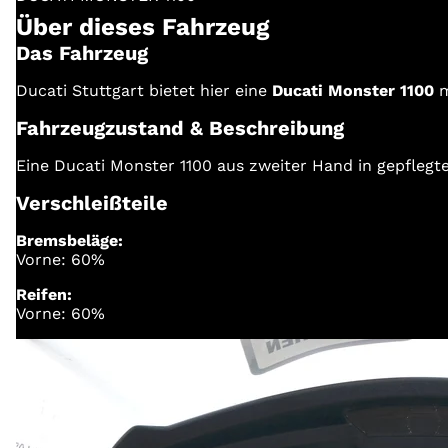
Über dieses Fahrzeug
Das Fahrzeug
Ducati Stuttgart bietet hier eine
Ducati Monster 1100
m
Fahrzeugzustand & Beschreibung
Eine Ducati Monster 1100 aus zweiter Hand in gepfle
Verschleißteile
Bremsbeläge:
Vorne: 60%
Reifen:
Vorne: 60%