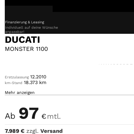
price
Finanzierung & Leasing
Individuell auf deine Wünsche
Kaufen
anpassbar!
DUCATI
Markenwelt
MONSTER 1100
Mieten
Verkaufen
12.2010
Erstzulassung
18.373
km
km-Stand
Werkstatt
Mehr anzeigen
1.079
ccm
Hubraum
ROT/WEISS
Farbe
97
Aktuelles
Ab
€
mtl.
Unternehmen
7.989
€
zzgl.
Versand