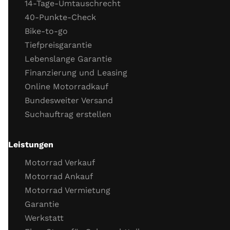
14-Tage-Umtauschrecht
40-Punkte-Check
Gaszug
Bike-to-go
Kupplungszug
Tiefpreisgarantie
Kühlflüssigkeit (Stand, Frostschutz)
Lebenslange Garantie
Kühlsystemverbindungen
Finanzierung und Leasing
Motor Dichtigkeit
Online Motorradkauf
Motor Kaltstartverhalten
Bundesweiter Versand
Motorlauf
Suchauftrag erstellen
Gasannahme
Motor Leerlaufverhalten
Öl
Leistungen
Wichtige Schrauben
Motorrad Verkauf
Probefahrt
Motorrad Ankauf
Motorrad Vermietung
Probefahrt
Garantie
Verhalten Bremsen
Werkstatt
Verhalten Beschleunigung