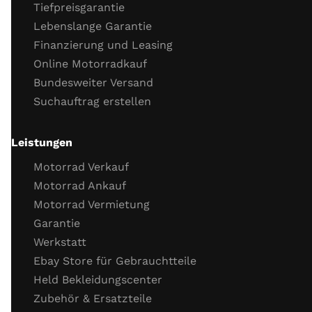
Tiefpreisgarantie
Kühlflüssigkeit (Stand, Frostschutz)
Lebenslange Garantie
Kühlsystemverbindungen
Finanzierung und Leasing
Motor Dichtigkeit
Online Motorradkauf
Motor Kaltstartverhalten
Bundesweiter Versand
Motorlauf
Suchauftrag erstellen
Gasannahme
Motor Leerlaufverhalten
Öl
Leistungen
Wichtige Schrauben
Motorrad Verkauf
Probefahrt
Motorrad Ankauf
Motorrad Vermietung
Probefahrt
Garantie
Verhalten Bremsen
Werkstatt
Verhalten Beschleunigung
Ebay Store für Gebrauchtteile
Funktion Getriebe
Held Bekleidungscenter
Funktion Fahrzeug­elektronik (ABS, TC)
Zubehör & Ersatzteile