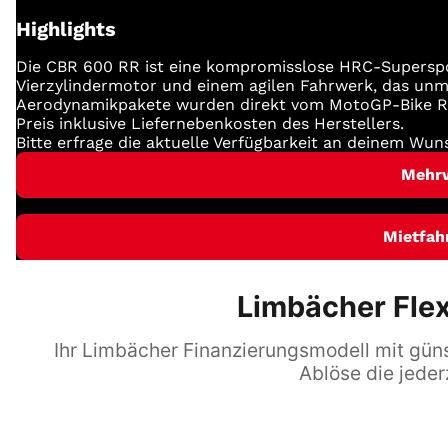
Highlights
Die CBR 600 RR ist eine kompromisslose HRC-Superspo
Vierzylindermotor und einem agilen Fahrwerk, das unmit
Aerodynamikpakete wurden direkt vom MotoGP-Bike 
Preis inklusive Liefernebenkosten des Herstellers.
Bitte erfrage die aktuelle Verfügbarkeit an deinem Wun
Mehr
Mietfah
Limbächer Flex
Ihr Limbächer Finanzierungsmodell mit günst
Ablöse die jeder