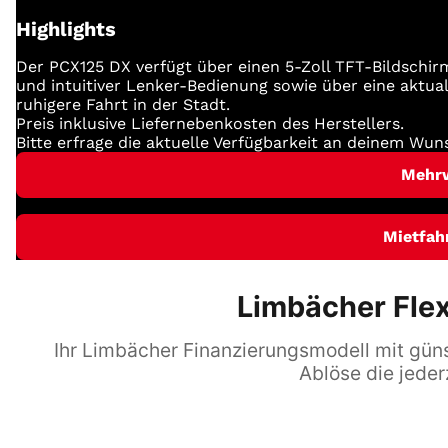
Highlights
Der PCX125 DX verfügt über einen 5-Zoll TFT-Bildsch
und intuitiver Lenker-Bedienung sowie über eine aktua
ruhigere Fahrt in der Stadt.
Preis inklusive Liefernebenkosten des Herstellers.
Bitte erfrage die aktuelle Verfügbarkeit an deinem Wun
Mehr
Mietfah
Limbächer Flex
Ihr Limbächer Finanzierungsmodell mit günst
Ablöse die jeder