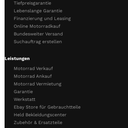
Tiefpreisgarantie
Kühlflüssigkeit (Stand, Frostschutz)
Lebenslange Garantie
Kühlsystemverbindungen
Finanzierung und Leasing
Motor Dichtigkeit
Online Motorradkauf
Motor Kaltstartverhalten
Bundesweiter Versand
Motorlauf
Suchauftrag erstellen
Gasannahme
Motor Leerlaufverhalten
Öl
Leistungen
Wichtige Schrauben
Motorrad Verkauf
Probefahrt
Motorrad Ankauf
Motorrad Vermietung
Probefahrt
Garantie
Verhalten Bremsen
Werkstatt
Verhalten Beschleunigung
Ebay Store für Gebrauchtteile
Funktion Getriebe
Held Bekleidungscenter
Funktion Fahrzeug­elektronik (ABS, TC)
Zubehör & Ersatzteile