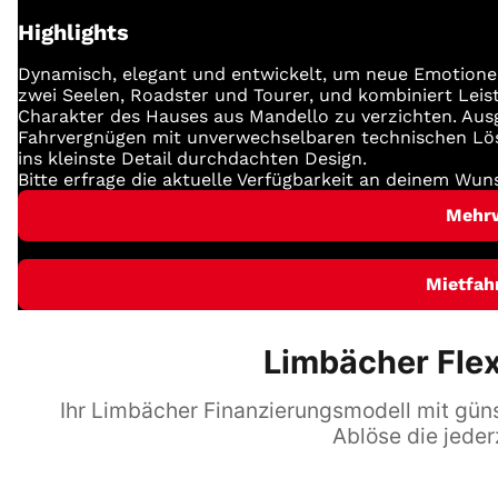
Highlights
Dynamisch, elegant und entwickelt, um neue Emotione
zwei Seelen, Roadster und Tourer, und kombiniert Leist
Charakter des Hauses aus Mandello zu verzichten. Ausg
Fahrvergnügen mit unverwechselbaren technischen Lö
ins kleinste Detail durchdachten Design.
Bitte erfrage die aktuelle Verfügbarkeit an deinem Wun
Mehr
Mietfah
Limbächer Flex
Ihr Limbächer Finanzierungsmodell mit günst
Ablöse die jeder