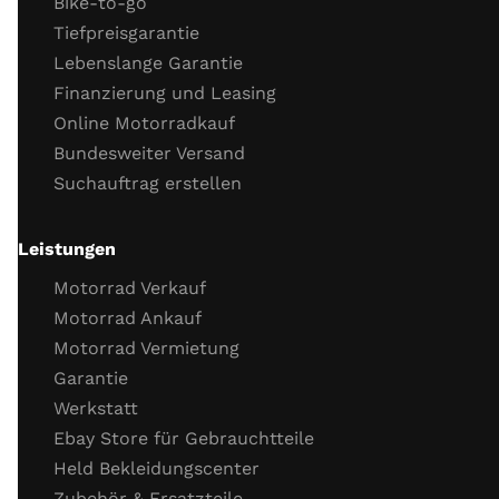
Bike-to-go
Kupplungszug
Tiefpreisgarantie
Kühlflüssigkeit (Stand, Frostschutz)
Lebenslange Garantie
Kühlsystemverbindungen
Finanzierung und Leasing
Motor Dichtigkeit
Online Motorradkauf
Motor Kaltstartverhalten
Bundesweiter Versand
Motorlauf
Suchauftrag erstellen
Gasannahme
Motor Leerlaufverhalten
Öl
Leistungen
Wichtige Schrauben
Motorrad Verkauf
Probefahrt
Motorrad Ankauf
Motorrad Vermietung
Probefahrt
Garantie
Verhalten Bremsen
Werkstatt
Verhalten Beschleunigung
Ebay Store für Gebrauchtteile
Funktion Getriebe
Held Bekleidungscenter
Funktion Fahrzeug­elektronik (ABS, TC)
Zubehör & Ersatzteile