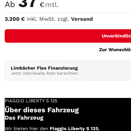
37
Ab
€
mtl.
3.200
€
inkl. MwSt. zzgl.
Versand
Unverbindli
Zur Wunschli
Limbächer Flex Finanzierung
Jetzt individuelle Rate berechnen
PIAGGIO
LIBERTY S 125
Über dieses Fahrzeug
Das Fahrzeug
Wir bieten hier den
Piaggio Liberty S 125.