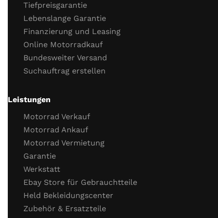
Tiefpreisgarantie
Kühlflüssigkeit (Stand, Frostschutz)
Lebenslange Garantie
Kühlsystemverbindungen
Finanzierung und Leasing
Motor Dichtigkeit
Online Motorradkauf
Motor Kaltstartverhalten
Bundesweiter Versand
Motorlauf
Suchauftrag erstellen
Gasannahme
Motor Leerlaufverhalten
Öl
Leistungen
Wichtige Schrauben
Motorrad Verkauf
Probefahrt
Motorrad Ankauf
Motorrad Vermietung
Probefahrt
Garantie
Verhalten Bremsen
Werkstatt
Verhalten Beschleunigung
Ebay Store für Gebrauchtteile
Funktion Getriebe
Held Bekleidungscenter
Funktion Fahrzeug­elektronik (ABS, TC)
Zubehör & Ersatzteile