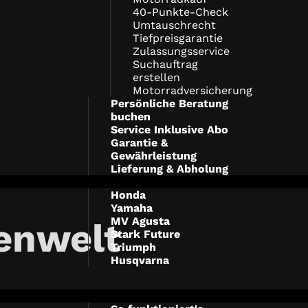
40-Punkte-Check
Umtauschrecht
Tiefpreisgarantie
Zulassungsservice
Suchauftrag
erstellen
Motorradversicherung
Persönliche Beratung
buchen
Service Inklusive Abo
Garantie &
Gewährleistung
Lieferung & Abholung
Honda
Yamaha
MV Agusta
enwelt
Stark Future
Triumph
Husqvarna