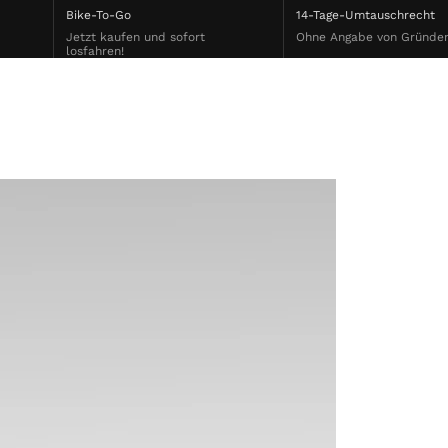
Bike-To-Go
14-Tage-Umtauschrecht
Jetzt kaufen und sofort
Ohne Angabe von Gründe
losfahren!