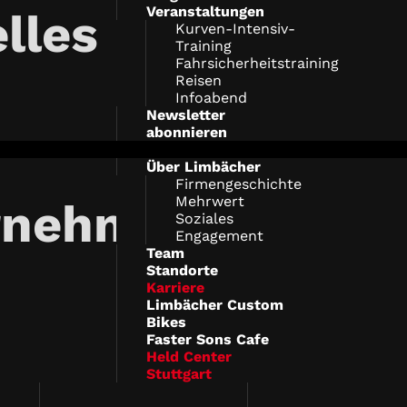
Veranstaltungen
lles
Kurven-Intensiv-
Training
Fahrsicherheitstraining
Reisen
Infoabend
Newsletter
abonnieren
Über Limbächer
Firmengeschichte
Mehrwert
rnehmen
Soziales
Engagement
Team
Standorte
Karriere
Limbächer Custom
Bikes
Faster Sons Cafe
Held Center
Stuttgart
delivery
mail