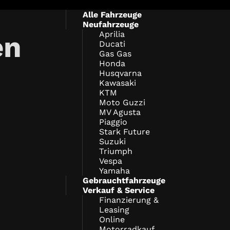
Alle Fahrzeuge
Neufahrzeuge
Aprilia
en
Ducati
Gas Gas
Honda
Husqvarna
Kawasaki
KTM
Moto Guzzi
MV Agusta
Piaggio
Stark Future
Suzuki
Triumph
Vespa
Yamaha
Gebrauchtfahrzeuge
Verkauf & Service
Finanzierung &
Leasing
Online
Motorradkauf