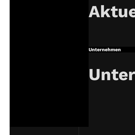
Aktue
Unternehmen
Unte
price
guarantee