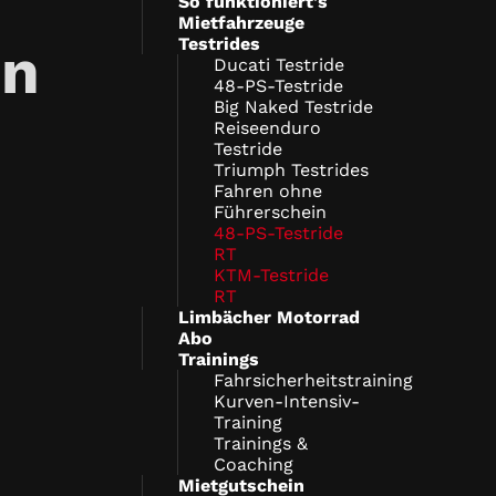
So funktioniert's
Mietfahrzeuge
Testrides
en
Ducati Testride
48-PS-Testride
Big Naked Testride
Reiseenduro
Testride
Triumph Testrides
Fahren ohne
Führerschein
48-PS-Testride
RT
KTM-Testride
RT
Limbächer Motorrad
Abo
Trainings
Fahrsicherheitstraining
Kurven-Intensiv-
Training
Trainings &
Coaching
Mietgutschein