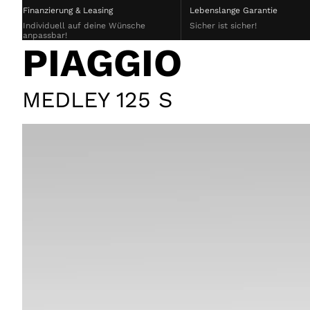
Finanzierung & Leasing
Lebenslange Garantie
Individuell auf deine Wünsche
Sicher ist sicher!
anpassbar!
PIAGGIO
MEDLEY 125 S