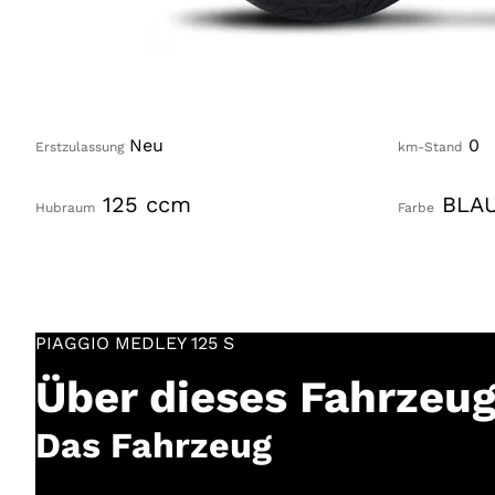
Neu
0
Erstzulassung
km-Stand
125
ccm
BLAU
Hubraum
Farbe
PIAGGIO
MEDLEY 125 S
Über dieses Fahrzeu
Das Fahrzeug