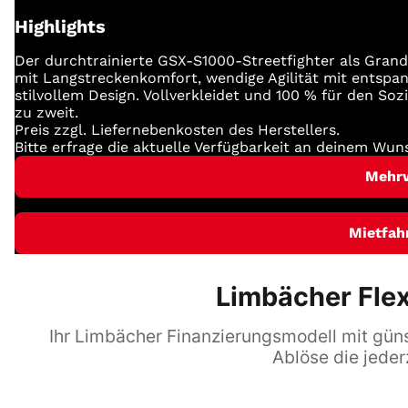
Highlights
Der durchtrainierte GSX-S1000-Streetfighter als Grand 
mit Langstreckenkomfort, wendige Agilität mit entspa
stilvollem Design. Vollverkleidet und 100 % für den So
zu zweit.
Preis zzgl. Liefernebenkosten des Herstellers.
Bitte erfrage die aktuelle Verfügbarkeit an deinem Wun
Mehr
Mietfah
Limbächer Flex
Ihr Limbächer Finanzierungsmodell mit günst
Ablöse die jeder