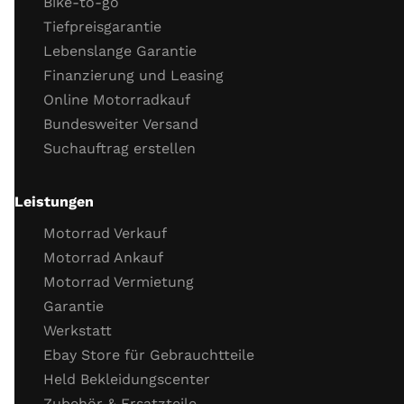
Bike-to-go
Kupplungszug
Tiefpreisgarantie
Kühlflüssigkeit (Stand, Frostschutz)
Lebenslange Garantie
Kühlsystemverbindungen
Finanzierung und Leasing
Motor Dichtigkeit
Online Motorradkauf
Motor Kaltstartverhalten
Bundesweiter Versand
Motorlauf
Suchauftrag erstellen
Gasannahme
Motor Leerlaufverhalten
Öl
Leistungen
Wichtige Schrauben
Motorrad Verkauf
Probefahrt
Motorrad Ankauf
Motorrad Vermietung
Probefahrt
Garantie
Verhalten Bremsen
Werkstatt
Verhalten Beschleunigung
Ebay Store für Gebrauchtteile
Funktion Getriebe
Held Bekleidungscenter
Funktion Fahrzeug­elektronik (ABS, TC)
Zubehör & Ersatzteile