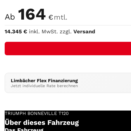
Farbe
164
Ab
€
mtl.
14.345
€
inkl. MwSt. zzgl.
Versand
Limbächer Flex Finanzierung
Jetzt individuelle Rate berechnen
TRIUMPH
BONNEVILLE T120
Über dieses Fahrzeug
Das Fahrzeug