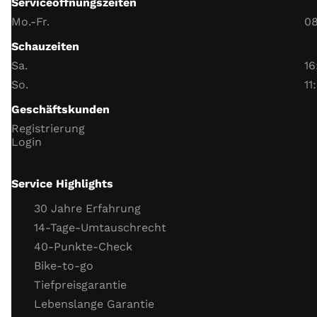
Serviceöffnungszeiten
Weitere Infos zum
Online-Kauf
Funktion Lenkerschalter
Mo.-Fr.
08
Instrumentenbeleuchtung
Schauzeiten
Tageskilometerzähler­
Sa.
16
Datum und Uhrzeit
So.
11
Batterie und Ladespannung
Geschäftskunden
Scheinwerfer
Registrierung
Blinker
Login
Hupe
Funktion Neutralschalter
Service Highlights
Funktion Seitenständerschalter
30 Jahre Erfahrung
Motor
14-Tage-Umtauschrecht
40-Punkte-Check
Gaszug
Bike-to-go
Kupplungszug
Tiefpreisgarantie
Kühlflüssigkeit (Stand, Frostschutz)
Lebenslange Garantie
Kühlsystemverbindungen