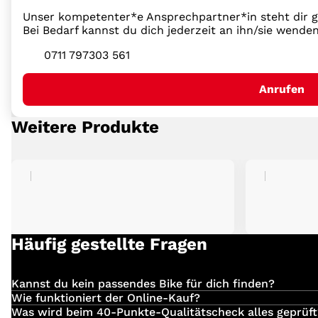
Unser kompetenter*e Ansprechpartner*in steht dir ge
Bei Bedarf kannst du dich jederzeit an ihn/sie wende
0711 797303 561
Anrufen
Weitere Produkte
Häufig gestellte Fragen
Kannst du kein passendes Bike für dich finden?
Einfach
hier
klicken und deinen Suchauftrag für dein 
Wie funktioniert der Online-Kauf?
Du hast dein Traum-Bike bei uns entdeckt?
Was wird beim 40-Punkte-Qualitätscheck alles geprüft