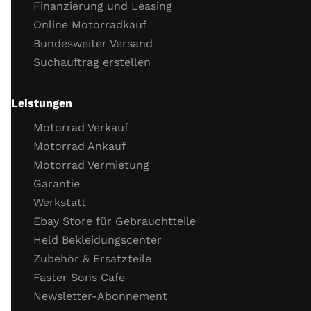
Finanzierung und Leasing
Motor Dichtigkeit
Online Motorradkauf
Motor Kaltstartverhalten
Bundesweiter Versand
Motorlauf
Suchauftrag erstellen
Gasannahme
Motor Leerlaufverhalten
Öl
Leistungen
Wichtige Schrauben
Motorrad Verkauf
Probefahrt
Motorrad Ankauf
Motorrad Vermietung
Probefahrt
Garantie
Verhalten Bremsen
Werkstatt
Verhalten Beschleunigung
Ebay Store für Gebrauchtteile
Funktion Getriebe
Held Bekleidungscenter
Funktion Fahrzeug­elektronik (ABS, TC)
Zubehör & Ersatzteile
Allgemeines ­Fahr­verhalten
Faster Sons Cafe
Abschluss Kontrolle / Schrauben nachziehen
Newsletter-Abonnement